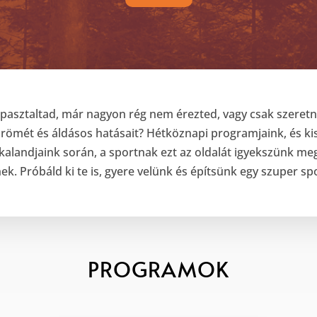
asztaltad, már nagyon rég nem érezted, vagy csak szeret
örömét és áldásos hatásait? Hétköznapi programjaink, és ki
kalandjaink során, a sportnak ezt az oldalát igyekszünk me
k. Próbáld ki te is, gyere velünk és építsünk egy szuper s
PROGRAMOK