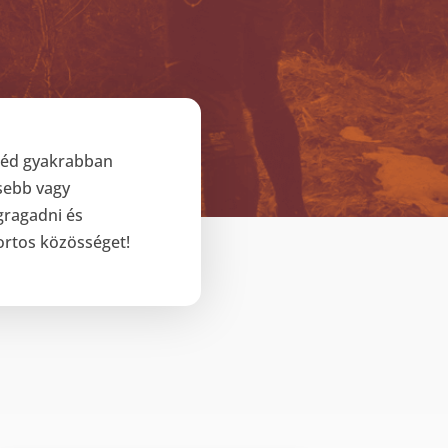
néd gyakrabban
sebb vagy
gragadni és
portos közösséget!