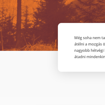
Még soha nem tap
átélni a mozgás 
nagyobb hétvégi 
átadni mindenkine