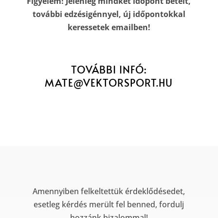
Figyelem! Jelenleg mindkét időpont betelt,
további edzésigénnyel, új időpontokkal
keressetek emailben!
TOVÁBBI INFÓ:
MATE@VEKTORSPORT.HU
Amennyiben felkeltettük érdeklődésedet,
esetleg kérdés merült fel benned, fordulj
hozzánk bizalommal!